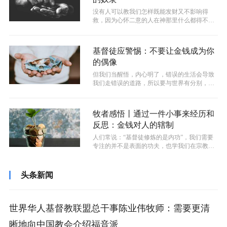
没有人可以教我们怎样既能发财又不影响得
救，因为心怀二意的人在神那里什么都得不
着，所以作为我们当要警惕钱财的诱惑，有
钱...
基督徒应警惕：不要让金钱成为你
的偶像
但我们当醒悟，内心明了，错误的生活会导致
我们走错误的道路，所以要与世界有分别，与
世界有分别指的是：不要爱世界，不要效...
牧者感悟丨通过一件小事来经历和
反思：金钱对人的辖制
人们常说：“基督徒修炼的是内功”，我们需要
专注的并不是表面的功夫，也学我们在宗教的
组织中时间久了，我们可以变得更加的...
头条新闻
世界华人基督教联盟总干事陈业伟牧师：需要更清
晰地向中国教会介绍福音派