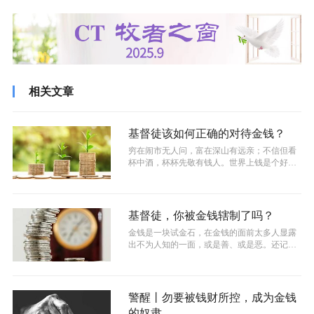
相关文章
基督徒该如何正确的对待金钱？
​穷在闹市无人问，富在深山有远亲；不信但看
杯中酒，杯杯先敬有钱人。世界上钱是个好东
西，“它”可以给人创造下的愿望编制...
基督徒，你被金钱辖制了吗？
​金钱是一块试金石，在金钱的面前太多人显露
出不为人知的一面，或是善、或是恶。还记得
《指环王》里面的“咕咚”，他在魔戒...
警醒丨勿要被钱财所控，成为金钱
的奴隶