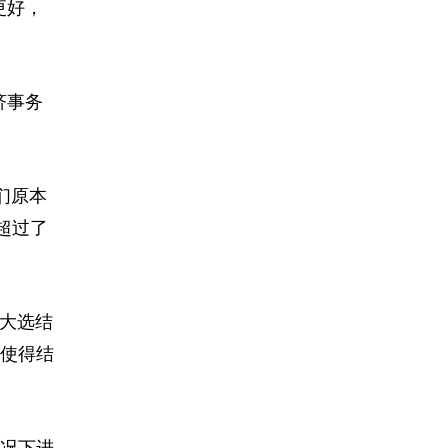
更好，
济事务
们原本
超过了
于大选结
使得结
情况下进