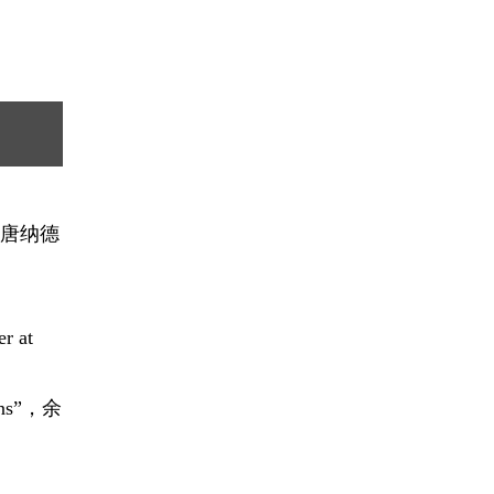
统唐纳德
r at
ns”，余