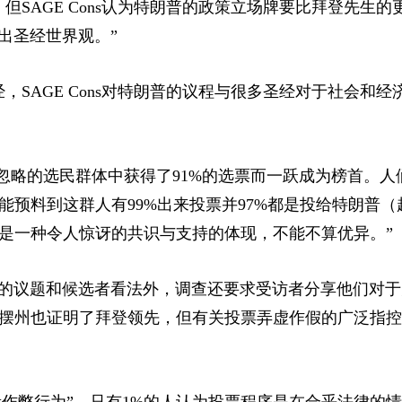
SAGE Cons认为特朗普的政策立场牌要比拜登先生的
彻出圣经世界观。”
SAGE Cons对特朗普的议程与很多圣经对于社会和经
遍忽略的选民群体中获得了91%的选票而一跃成为榜首。人
预料到这群人有99%出来投票并97%都是投给特朗普（
是一种令人惊讶的共识与支持的体现，不能不算优异。”
总统大选的议题和候选者看法外，调查还要求受访者分享他们对
摆州也证明了拜登领先，但有关投票弄虚作假的广泛指控
“大量作弊行为”。只有1%的人认为投票程序是在合乎法律的