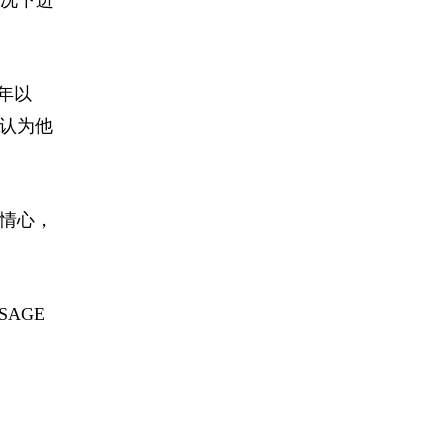
6年以
人认为他
同情心，
SAGE