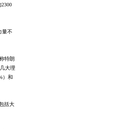
300
力量不
）称特朗
他几大理
%）和
议包括大
。