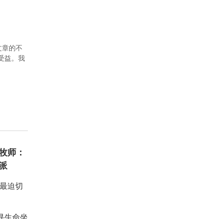
文章的不
者受益。我
牧师：
派
：最迫切
重寻生命坐