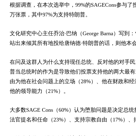
根据调查，在本次选举中，99%的SAGECons参与了投
万张票，其中97%为支持特朗普。
文化研究中心主任乔治·巴纳
（George Barna）
写到：
站出来倾其所有地投给唐纳德·特朗普的话，则他本
在问及这群人为什么支持现任总统、反对他的对手民主党
普当总统时的作为是导致他们投票支持他的两大最有影
由为他在社会问题上的立场（28%）、他在财政和经
他的领导能力（21%）。
大多数SAGE Cons（60%）认为堕胎问题是决
法官提名和任命（23%）、支持宗教自由（17%）、