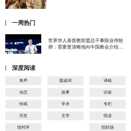
一周热门
世界华人基督教联盟总干事陈业伟牧
师：需要更清晰地向中国教会介绍福
音派
深度阅读
角声
圆桌间
译稿
动态
故事
访谈
特稿
学术
专栏
历史
文学
悦读
悦时评
悦职场