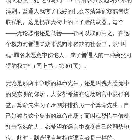
场大恐慌，孔飞力写到“一旦官府认真发起对妖术的
清剿，普通人就有了很好的机会来清算宿怨或者谋
取私利。这是扔在大街上的上了膛的武器，每个
——无论恶棍还是良善——都可以取而用之。在这
个权力对普通民众来说向来稀缺的社会里，以“叫
魂”罪名来恶意中伤他人，成了普通人的一种突然可
得的权力”（同上书，第301页）。
无论是那两个争吵的算命先生，还是叫魂大恐慌中
的吴东明的邻居，大家都希望在这场谣言中获得利
益。算命先生为了压倒并排挤另一个算命先生，自
己好独占这个集市的算命市场；而叫魂恐慌中借机
打击宿怨的人，都希望在谣言中改变自己的弱势地
位。此时，制造谣言与相信谣言者是一样的。