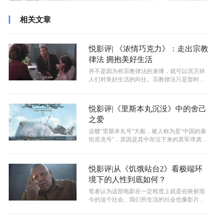
相关文章
悦影评| 《浓情巧克力》：走出宗教
律法 拥抱美好生活
并不是因为有宗教律法的束缚，就可以泯灭掉
人们对美好生活的向往。宗教律法只是暂时压
制了人们对自由的渴望，却不能消除，那...
悦影评|《里斯本丸沉没》中的舍己
之爱
这艘“里斯本丸号”大船，被人称为是“中国的泰
坦尼克号”，原因是其中存活下来的英军俘虏与
中国的数位被人遗忘的渔民有关。...
悦影评|从《饥饿站台2》看极端环
境下的人性到底如何？
笔者认为这部电影在一定程度上就是在映射现
今的这个社会。我们所生活的社会也像影片中
一样，虽然其实也有很多规则，但许多时...