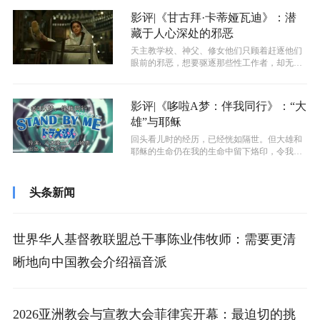
影评|《甘古拜·卡蒂娅瓦迪》：潜
藏于人心深处的邪恶
天主教学校、神父、修女他们只顾着赶逐他们
眼前的邪恶，想要驱逐那些性工作者，却无视
了社会上更大的邪恶，无视了在他们想要...
影评|《哆啦A梦：伴我同行》：“大
雄”与耶稣
回头看儿时的经历，已经恍如隔世。但大雄和
耶稣的生命仍在我的生命中留下烙印，令我在
服事的生涯中不得不时常提醒自己是一个...
头条新闻
世界华人基督教联盟总干事陈业伟牧师：需要更清
晰地向中国教会介绍福音派
2026亚洲教会与宣教大会菲律宾开幕：最迫切的挑