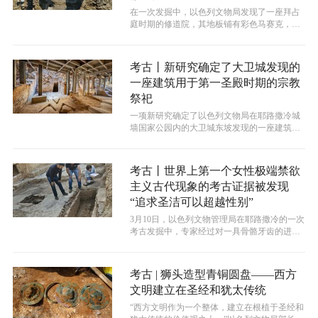
​在一次发掘中，以色列文物局发现了一座拜占
庭时期的修道院，其地板铺有彩色马赛克，并
刻有 “你出也蒙福，入也蒙福”的希...
考古丨新研究确定了大卫城发现的
一座建筑用于第一圣殿时期的宗教
祭祀
一项新研究确定了以色列文物局在耶路撒冷城
墙国家公园内的大卫城东坡发现的一座建筑应
是用于第一圣殿时期的祭祀建筑，并可能...
考古丨世界上第一个女性极端禁欲
主义古代现象的考古证据被发现
“追求圣洁可以超越性别”
3月10日，以色列文物管理局在耶路撒冷的一次
考古发掘中，专家经过对一具骨骼牙齿的进一
步分析，发现了修女极端禁欲主义的...
考古 | 狮头造型青铜圆盘——西方
文明建立在圣经和犹太传统
“西方文明作为一个整体，建立在根植于圣经和