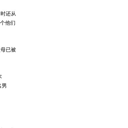
同时还从
那个他们
父母已被
尔
名男