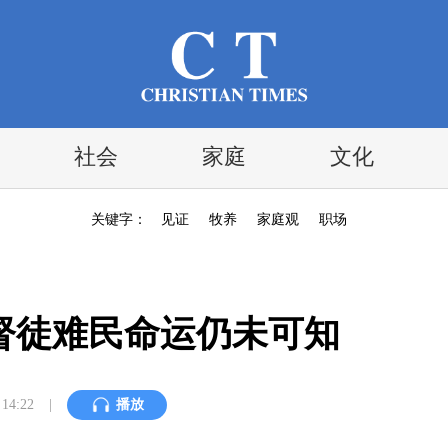
社会
家庭
文化
关键字：
见证
牧养
家庭观
职场
督徒难民命运仍未可知
14:22
|
播放