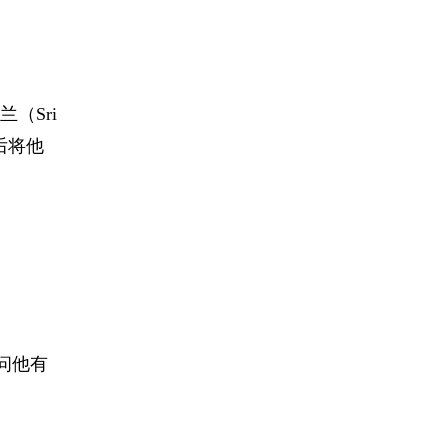
（Sri
然后将他
员问他有