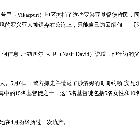
斯普里（Vikaspuri）地区拘捕了这些罗兴亚基督徒难民，
出境的罗兴亚人被遗弃在公海上，只能自己游回缅甸——
息，”纳西尔·大卫（Nasir David）说道，他年迈的
人。5月6日，警方抓走并遣返了沙洛姆的哥哥约翰·安瓦
投入海中的15名基督徒之一，这15名基督徒包括5名女性和10
她在4月份经历过一次流产。