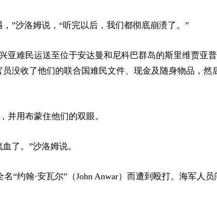
，”沙洛姆说，“听完以后，我们都彻底崩溃了。”
兴亚难民运送至位于安达曼和尼科巴群岛的斯里维贾亚普兰
r）。抵达后，官员没收了他们的联合国难民文件、现金及随身物品，
，并用布蒙住他们的双眼。
流血了。”沙洛姆说。
约翰·安瓦尔”（John Anwar）而遭到殴打。海军人