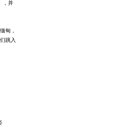
k），并
缅甸，
他们跳入
姿