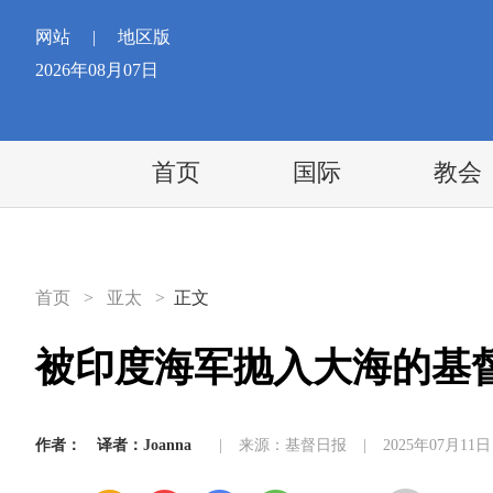
网站
|
地区版
2026年08月07日
首页
国际
教会
首页
>
亚太
>
正文
被印度海军抛入大海的基
作者：
译者：Joanna
|
来源：基督日报
|
2025年07月11日 