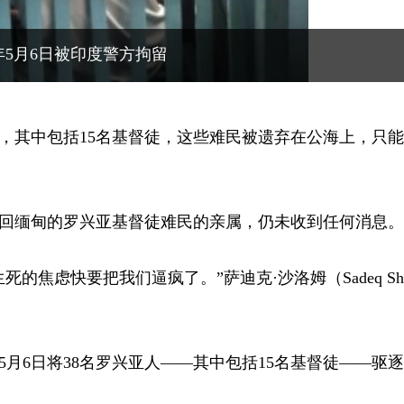
年5月6日被印度警方拘留
境，其中包括15名基督徒，这些难民被遗弃在公海上，只
回缅甸的罗兴亚基督徒难民的亲属，仍未收到任何消息。
焦虑快要把我们逼疯了。”萨迪克·沙洛姆（Sadeq Sha
月6日将38名罗兴亚人——其中包括15名基督徒——驱