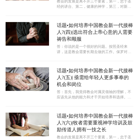
教会的发展是离不开三个要素，第一，忠于圣
经的讲台、第二，健康的神学，第三，对新一
代目者的培养与传承。在中国牧者群体的...
话题•如何培养中国教会新一代接棒
人?(四)|选出符合上帝心意的人需要
祷告和顺服
答：你说的是一个很好的问题。按照圣经来
讲，这是教会需要长期去做的工作。保罗对提
摩太的劝勉中，我们可以知道他不单是让提...
话题•如何培养中国教会新一代接棒
人?(五)| 亟需给年轻人更多事奉的
机会和岗位
答：首先，我觉得教会对属灵领袖的理解，不
应该先从他的能力和才干开始培养和选择。而
是要先去看这个人是否有对传福音有热心...
话题•如何培养中国教会新一代接棒
人?(六)|牧者需要重视神学培训及鼓
励传道人拥有一技之长
教会的发展是离不开三个要素，第一，忠于圣