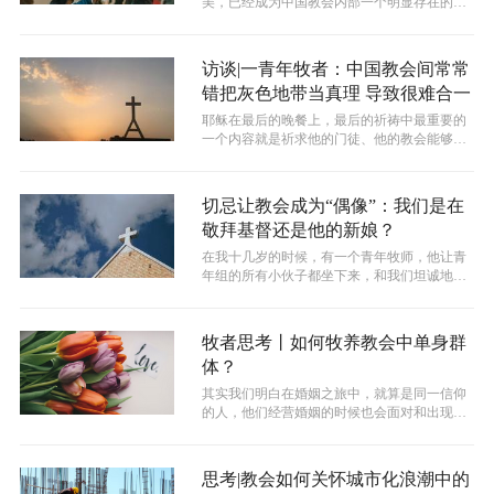
美，已经成为中国教会内部一个明显存在的争
议话题。
访谈|一青年牧者：中国教会间常常
错把灰色地带当真理 导致很难合一
耶稣在最后的晚餐上，最后的祈祷中最重要的
一个内容就是祈求他的门徒、他的教会能够合
而为一。然而，遗憾的是，现实常常令主...
切忌让教会成为“偶像”：我们是在
敬拜基督还是他的新娘？
​在我十几岁的时候，有一个青年牧师，他让青
年组的所有小伙子都坐下来，和我们坦诚地聊
了聊如何对待女性。 这场谈话可以总...
牧者思考丨如何牧养教会中单身群
体？
其实我们明白在婚姻之旅中，就算是同一信仰
的人，他们经营婚姻的时候也会面对和出现很
多问题，更何况不同信仰，在人生观、价...
思考|教会如何关怀城市化浪潮中的