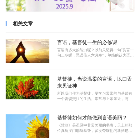
相关文章
言语，基督徒一生的必修课
​言语有多大的能力呢？以前只记得一句“良言一
句三冬暖，恶语伤人六月寒”，单纯的认为语言
仅仅会让人生气，并且使人的心灵...
基督徒，当说温柔的言语，以口舌
来见证神
所以我们作为基督徒，要学习常常的与基督有
一个密切交往的生活。常常与上帝亲近，与耶
稣同行，当我们与神有美好的关系以后，...
基督徒如何才能做到言语美丽？
​《雅歌》是圣经中非常美丽的书卷，天上的那
位真所罗门耶稣基督，多次夸耀他的新妇也就
是教会“美丽”、“极美丽”、“甚美...